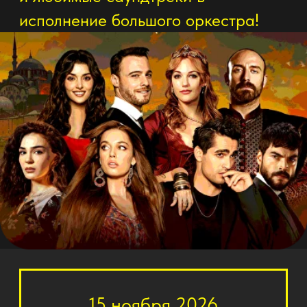
15 ноября 2026
18:00
Астрахань
АДК Аркадия
Купить билет
График мероприятий в
других городах