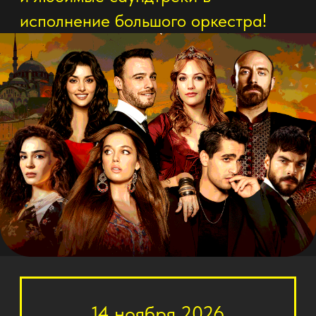
14 ноября 2026
18:00
Чита
Забайкальская краевая
филармония
Купить билет
График мероприятий в
других городах