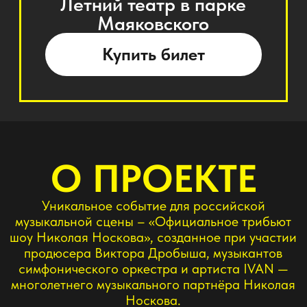
продюсера Виктора Дробыша, музыкантов
симфонического оркестра и артиста IVAN —
многолетнего музыкального партнёра Николая
Носкова.
Проект создан с личного благословения и при
участии самого Николая Носкова, который
сегодня не может регулярно выступать, но
желает одного: чтобы его песни жили дальше и
звучали вживую.
Этот проект создаёт новую форму присутствия:
когда песни продолжают жить в исполнении
того, кто был частью творческого пути Николая
Носкова.
НИКОЛАЙ НОСКОВ
«В моей жизни всегда была сцена. На ней я жил,
горел, ошибался и любил. И пока звучали мои
песни — я знал, что живу не зря. Пусть мой голос
прозвучит через тех, кто был рядом. Через Сашу
Иванова (IVAN), моего музыкального партнёра,
который чувствует каждую ноту и смысл этих
песен, как собственное дыхание. Пусть он споёт
их так, как если бы мы вместе снова стояли на
одной сцене.»
ВИКТОР ДРОБЫШ
«Я сразу скажу: мы никого не пытаемся заменить.