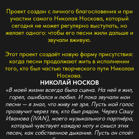
Носков — один такой. Для меня важно одно:
чтобы песни Николая продолжали звучать. Это
большая часть нашей музыкальной культуры. Я
против фейков и дешёвых копий. Поэтому если
делать трибьют Носкову — то только с человеком,
который реально знает, как это должно звучать.
IVAN пожалуй единственный, кому я могу
доверить эту роль, будучи уверенным, что
публика Носкова его примет и по-настоящему
полюбит!»