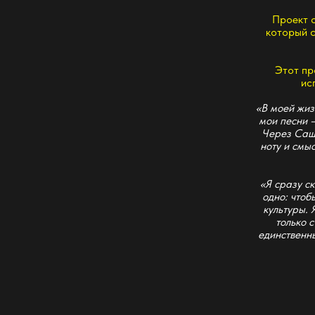
исполнени
«В моей жизни всегд
мои песни — я знал,
Через Сашу Иванов
ноту и смысл этих 
«Я сразу скажу: мы
одно: чтобы песни
культуры. Я проти
только с челове
единственный, кому 