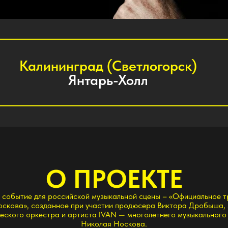
алининград (Светлогорск)
Янтарь-Холл
О ПРОЕКТЕ
е для российской музыкальной сцены – «Официальное трибьют шоу
, созданное при участии продюсера Виктора Дробыша, музыкантов
оркестра и артиста IVAN — многолетнего музыкального партнёра
Николая Носкова.
 личного благословения и при участии самого Николая Носкова,
не может регулярно выступать, но желает одного: чтобы его песни
жили дальше и звучали вживую.
здаёт новую форму присутствия: когда песни продолжают жить в