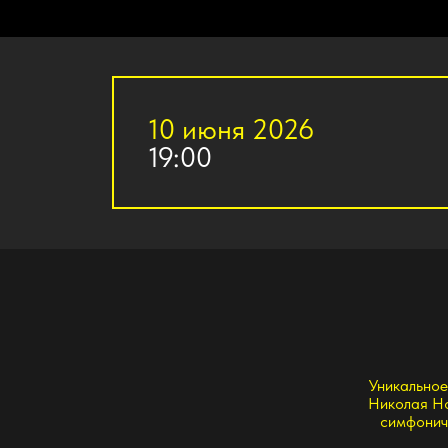
10 июня 2026
К
19:00
Уникальное событи
Николая Носкова»
симфонического 
Проект создан с
который сегодня 
Этот проект со