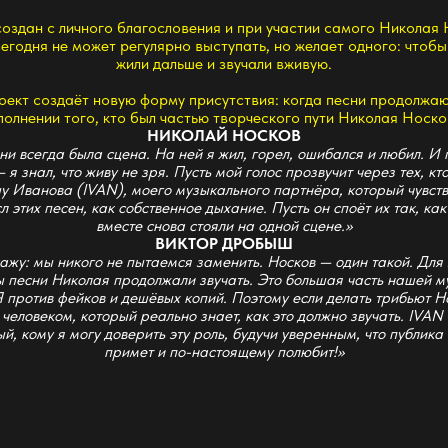
и того, кто был частью творческого пути Николая Носкова.
НИКОЛАЙ НОСКОВ
а была сцена. На ней я жил, горел, ошибался и любил. И пока звучали
 что живу не зря. Пусть мой голос прозвучит через тех, кто был рядом.
а (IVAN), моего музыкального партнёра, который чувствует каждую
песен, как собственное дыхание. Пусть он споёт их так, как если бы мы
вместе снова стояли на одной сцене.»
ВИКТОР ДРОБЫШ
 никого не пытаемся заменить. Носков — один такой. Для меня важно
 Николая продолжали звучать. Это большая часть нашей музыкальной
в фейков и дешёвых копий. Поэтому если делать трибьют Носкову — то
ком, который реально знает, как это должно звучать. IVAN пожалуй
я могу доверить эту роль, будучи уверенным, что публика Носкова его
примет и по-настоящему полюбит!»