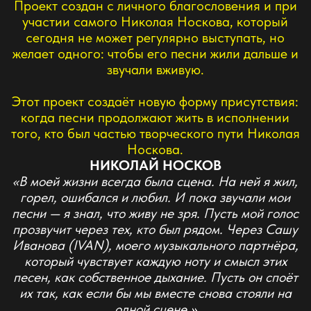
большая часть нашей музыкальной культуры. Я
против фейков и дешёвых копий. Поэтому если
делать трибьют Носкову — то только с человеком,
который реально знает, как это должно звучать.
IVAN пожалуй единственный, кому я могу
доверить эту роль, будучи уверенным, что
публика Носкова его примет и по-настоящему
полюбит!»