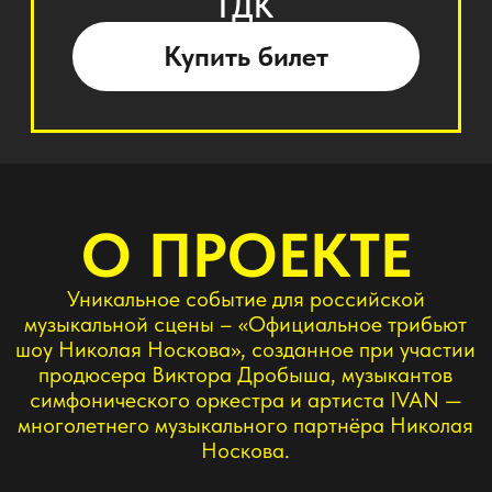
симфонического оркестра и артиста IVAN —
многолетнего музыкального партнёра Николая
Носкова.
Проект создан с личного благословения и при
участии самого Николая Носкова, который
сегодня не может регулярно выступать, но
желает одного: чтобы его песни жили дальше и
звучали вживую.
Этот проект создаёт новую форму присутствия:
когда песни продолжают жить в исполнении
того, кто был частью творческого пути Николая
Носкова.
НИКОЛАЙ НОСКОВ
«В моей жизни всегда была сцена. На ней я жил,
горел, ошибался и любил. И пока звучали мои
песни — я знал, что живу не зря. Пусть мой голос
прозвучит через тех, кто был рядом. Через Сашу
Иванова (IVAN), моего музыкального партнёра,
который чувствует каждую ноту и смысл этих
песен, как собственное дыхание. Пусть он споёт
их так, как если бы мы вместе снова стояли на
одной сцене.»
ВИКТОР ДРОБЫШ
«Я сразу скажу: мы никого не пытаемся заменить.
Носков — один такой. Для меня важно одно:
чтобы песни Николая продолжали звучать. Это