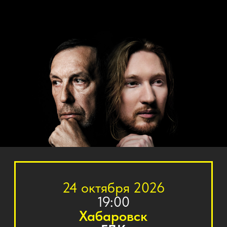
24 октября 2026
19:00
Хабаровск
ГДК
Купить билет
О ПРОЕКТЕ
Уникальное событие для российской
музыкальной сцены – «Официальное трибьют
шоу Николая Носкова», созданное при участии
продюсера Виктора Дробыша, музыкантов