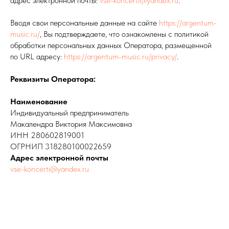
адрес электронной почты:
vse-koncerti@yandex.ru
.
Вводя свои персональные данные на сайте
https://argentum-
music.ru/
, Вы подтверждаете, что ознакомлены с политикой
обработки персональных данных Оператора, размещенной
по URL адресу:
https://argentum-music.ru/privacy/
.
Реквизиты Оператора:
Наименование
Политика
Индивидуальный предприниматель
конфиденциальности
Макалендра Виктория Максимовна
ИНН 280602819001
ОГРНИП 318280100022659
Адрес электронной почты
vse-koncerti@yandex.ru