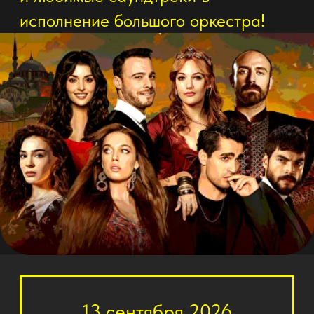
13 сентября 2026
19:00
Москва (Чукур)
КЗ Измайлово
Купить билет
График мероприятий в
других городах