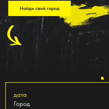
М
дата
Город