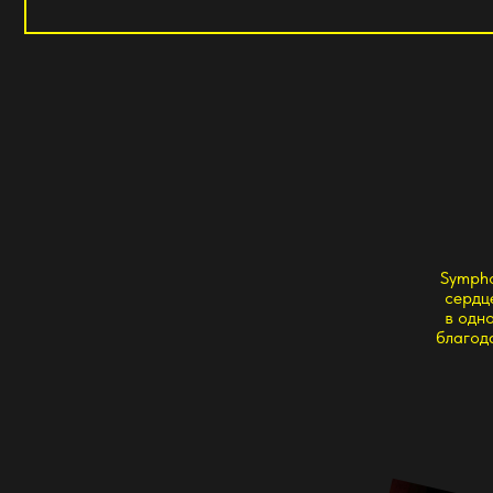
Symphony of t
сердце и заст
в одном месте
благодаря луч